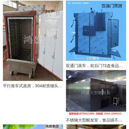
双通门蒸车，前后门72盘食品蒸箱，压力食品蒸房，大型馒头蒸房
平行推车式蒸房，304材质馒头蒸箱,推车式蒸房，单门30盘蒸汽蒸肉蒸房
不锈钢大型醒发室，食品级不锈钢聚氨酯醒发房，面包醒发房，包子醒发室，馒头醒发房