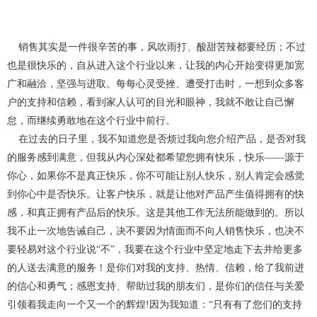
销售其实是一件很辛苦的事，风吹雨打、酸甜苦辣都要经历；不过
也是很快乐的，自从进入这个行业以来，让我的内心开始变得更加宽
广和融洽，坚强与进取。每每心灵受挫、遭受打击时，一想到众多客
户的支持和信赖，看到家人认可的目光和眼神，我就不敢让自己懈
怠，而继续勇敢地在这个行业中前行。
在过去的日子里，我不知道您是否烦过我向您介绍产品，是否对我
的服务感到满意，但我从内心深处都希望您拥有快乐，快乐——源于
你心，如果你不是真正快乐，你不可能让别人快乐，别人肯定会感觉
到你心中是否快乐。让客户快乐，就是让他对产品产生值得拥有的快
感，和真正拥有产品后的快乐。这是其他工作无法所能做到的。所以
我不止一次地告诫自己，决不要因为情面而不向人销售快乐，也决不
要轻易对这个行业说“不”，我要在这个行业中坚定地走下去并给更多
的人送去满意的服务！是你们对我的支持、热情、信赖，给了我前进
的信心和勇气；感恩支持、帮助过我的朋友们，是你们的信任与关爱
引领着我走向一个又一个的辉煌!因为我知道：“只有有了您们的支持