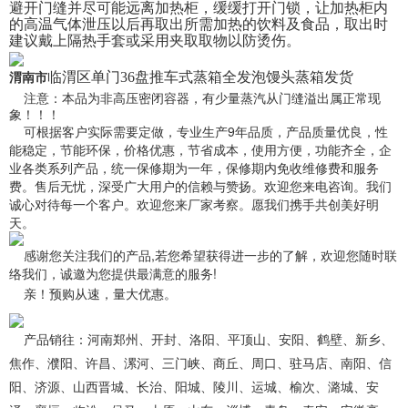
避开门缝并尽可能远离
加热柜，缓缓打开门锁，让加热柜内
的高温气体泄压以后再取出所需加热的饮料及食
品，取出时
建议戴上隔热手套或采用夹取取物以防烫伤。
临渭区单门36盘推车式蒸箱全发泡馒头蒸箱发货
渭南市
注意：本品为非高压密闭容器，有少量蒸汽从门缝溢出属正常现
象！！！
可根据客户实际需要定做，专业生产9年品质，产品质量优良，性
能稳定，节能环
保，价格优惠，节省成本，使用方便，功能齐全，企
业各类系列产品，统一保修期为
一年，保修期内免收维修费和服务
费。售后无忧，深受广大用户的信赖与赞扬。欢迎
您来电咨询。我们
诚心对待每一个客户。欢迎您来厂家考察。愿我们携手共创美好明
天。
感谢您关注
我们的产品
,若您希望获得进一步的了解，欢迎您随时联
络我们，诚邀为
您提供
最满意的服务!
亲！预购从速，量大优惠。
产品销往：河南郑州、开封、洛阳、平顶山、安阳、鹤壁、新乡、
焦作、濮阳、许昌、漯河、三门峡、商丘、周口、驻马店、南阳、信
阳、济源、山西晋城、长治、阳城、陵川、运城、榆次、潞城、安