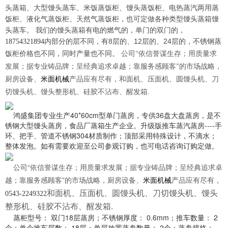
头蒸箱、大型馒头蒸车、米饭蒸饭柜、馒头蒸饭柜、电热蒸汽两用蒸
饭柜、液化气蒸饭柜、天然气蒸饭柜，也可定做各种类型馒头蒸箱馒
头蒸车。
我们的馒头蒸箱有电的燃气的，单门的双门的，
内部分的层不同，有8层的、12层的、24层的，不锈钢蒸
18754321894
饭柜价格也不同，同时产量也不同。
公司“依信誉谋生存；用质量求
发展；据专业铸品牌；呈经典追求卓越；靠服务感顾客”的市场战略，
厨房设备、
米面机械
产品应有尽有，和面机、压面机、圆馒头机、刀
切馒头机、馒头整
形机、硅胶不沾布、醒发箱.
鸿盛集团专业生产40*60cm型单门蒸房，专供36盘大盘蒸房，是不
锈钢大型馒头蒸房，食
品厂蒸箱生产企业。升级版推车蒸汽蒸房----手
环、把手、管道不锈钢304材质制
作；顶部采用特殊设计，不滴水；
整体发泡。如有需要欢迎至公司参观订购，也可电
话咨询订购定做。
公司“依信誉谋生存；用质量求发展；据专业铸品牌；呈经典追求卓
越；靠服务感顾客”的市场战略，厨房设备、
米面机械
产品应有尽有，
和面机、压面机、圆馒头机、刀切馒头机、馒头
0543-2249322
整形机、硅胶不沾布、醒发箱.
蒸柜型号： 双门18层蒸房；
不锈钢厚度： 0.6mm；
推车数量： 2
个；
单个推车层数： 18层；
单层放置蒸盘数量： 2个；
蒸盘规格：