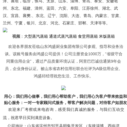
泽、襄垣，临汾，侯马、太原、山东、淄博、青岛、泰安、安徽亳
州、东北、福建、漳州、蓝田、六安、阜阳、江苏徐州、湖北、武
汉、宜昌、襄樊.、东北、辽宁、沈阳、大连、青岛、内蒙古、甘肃、
兰州、宁夏，银川、北京、河北、石家庄、邯郸、天津等等。
视频
大型蒸汽蒸箱 通道式蒸汽蒸箱 食堂用蒸箱 米饭蒸箱
：
欢迎各界朋友莅临山东鸿盛厨业集团有限公司参观、指导和业务洽
谈。该账号服务由鸿盛公司提供！公司注册资金1000万，“省级守合
同重信用企业”，通过产品质量环境认证，阿里巴巴诚信通第9年会
员，企业身份认证。被山东省农村信用社联合社评为A级信用企业。
鸿盛邱经理祝您生活、工作快乐。
 用心：我们用心做事，我们用心帮助客户，我们用心为客户带来效益
 贴心服务：一对一专家顾问式服务，帮客户解决问题，对待客户如朋
欢迎来厂考察或来电咨询，感受我们真诚的服务，
与我们互动交
流，祝君早日买到满意设备。
公司地址：山东省滨州市邹平县明集开发区 （东接淄博，西临济