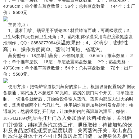
40*60cm；
单个推车蒸盘数量： 36个；
总共蒸盘数量： 144个；
出厂
价： 9500元
主要特点：
1、蒸柜门铰、锁采用不锈钢201材质铸造而成，可调松紧度；
2、
卫生级制作,无任何卫生死角；
3、蒸柜柜体保温采用高密度聚氨脂发
保温效果好；
4、水滴少，密封性
泡制作，
：
2853277094
QQ
高；
5、操作方便简单、蒸制时间短、省蒸汽。
蒸房型号： 18层单门蒸房；
不锈钢厚度： 0.6mm；
推车数量： 2
个；
单个推车层数： 18层；
单层放置蒸盘数量： 2个；
蒸盘规格：
40*60cm；
单个推车蒸盘数量： 54个；
总共蒸盘数量： 72个；
出厂
价： 5500元。
使用方法：
把锅炉管道接到蒸房的接口上。根据设备配置锅炉,据设
备接通，蒸汽压力不超过
0.02兆帕。蒸房的接口两个开关，可单独控
制。一切准备就绪后，开始给设备输入蒸
汽。蒸房内部压力过大的时
候，蒸房后侧两个排气孔排气。
使用锅炉蒸房加热饮料及食品时：
接
通蒸汽，然后缓缓打开门锁，让加热柜内的高温蒸汽泄压，
微信：
然后再打开门放入要加
热的饮料和食品，关闭柜
18754321894
门并锁紧，继续通蒸汽加热工作。
泄压取物：待被加热的饮
料及食品达到您想要的温度以后，关闭蒸汽开关，取出食
品
时应注意身体千万不可正对蒸房及其门缝，应使身体对柜门