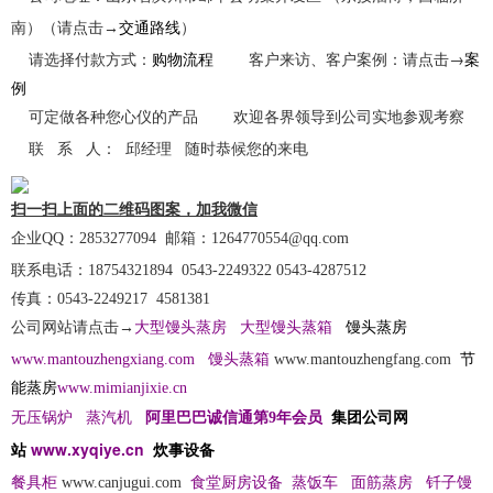
交通路线
南）
（请点击→
）
购物流程
客户来访、客户案例：请点击→
案
请选择付款方式：
例
可定做各种您心仪的产品 欢迎各界领导到公司实地参观考察
联 系 人：
邱经理
随时恭候您的来电
扫一扫上面的二维码图案，加我微信
企业QQ：2853277094
邮箱：
1264770554@qq.com
联系电话：18754321894 0543-2249322 0543-4287512
传真：0543-2249217 4581381
馒头蒸房
公司网站请点击→
大型馒头蒸房
大型馒头蒸箱
节
www.mantouzhengxiang.com
馒头蒸箱
www.mantouzhengfang.com
能蒸房
www.mimianjixie.cn
集团公司网
无压锅炉
蒸汽机
阿里巴巴诚信通第9年会员
站
www.xyqiye.cn
炊事设备
餐具柜
www.canjugui.com
食堂厨房设备
蒸饭车
面筋蒸房
钎子馒