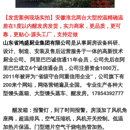
【发货案例现场实拍】安徽淮北两台大型
控温精确温
差在
1度以内
醒发房发货，
实力商家，更品质，更可
靠，更贴心-源头工厂，支持定做
山东省鸿盛厨业集团有限公司
是从事厨房设备科研、
设计、制造、安装及售后运营服务于一体的高新技术
厨业公司。
阿里巴巴诚信通
11年会员，公司先后在阿
里巴巴成立4个诚信通会员，公司注册资金1000万。
2011年被评为“省级守合同重信用企业”，公司旗下有
200来个网站，网络营销遍及全国。 专业生产各种大
型馒头蒸箱、大型馒头蒸车、醒发房。17854392777
醒
发箱：报警灯，到了时间报警。房顶加了风机角
座阀，超温排风，空气压缩机，风机开关控制。低温
加热片保温。门型翅片空气干烧电热管加热。