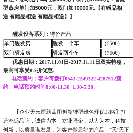
型蒸房单门加5000元，双门加10000元.【
有赠品相
送
有赠品相送
有赠品相送
】】
特价产品
醒发设备系列：
单门醒发房
醒发一个车
（5500）
双门醒发房
醒发两个车
（7500）
优惠日期：
2017.11.01日-2017.11.11日双实特惠，
最高可享受8.5折优惠.
电话预约：客户可拨打
0543-2249322 4287512
预
约。电话预约时间
8:00-11.30 1.30-5.30。
【企业天云雨新蓝图创新转型绿色环保战略
】打
造鸿盛品牌，诚信为本，立业强企，以人为本，科技
创新，以质量谋发展，为客户做最好的产品。
“天”天下