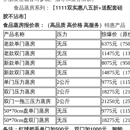
食品蒸房系列
：【
1111双实惠八五折+送配套硅
】
胶不沾布
特惠产品
食品蒸房报价表：（
高品质
高价格
高服务
）
产品名称
压力
惊爆价（原
老款单门蒸房
无压
6375元（75
老款双门蒸房
无压
11475元（1
新款单门蒸房
无压
8075元（95
新款双门蒸房
无压
14875元（1
单门压力蒸房
2公斤
9775元（11
双门压力蒸房
2公斤
18275元（2
双门一拖三压力蒸房
2公斤
21250元（2
50*70cm盘单门蒸房
无压
9775元（11
50*70cm盘双门蒸房
无压
18275元（2
备注：红球把手单门加
500元，双门加1000元，智能